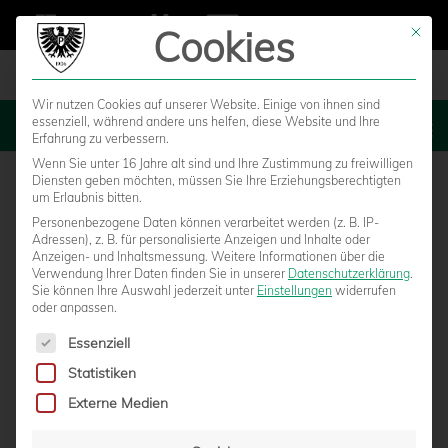
Cookies
Mit die
Wir nutzen Cookies auf unserer Website. Einige von ihnen sind
essenziell, während andere uns helfen, diese Website und Ihre
MENU
Erfahrung zu verbessern.
Wenn Sie unter 16 Jahre alt sind und Ihre Zustimmung zu freiwilligen
Diensten geben möchten, müssen Sie Ihre Erziehungsberechtigten
um Erlaubnis bitten.
Personenbezogene Daten können verarbeitet werden (z. B. IP-
SC Westfalen Kinderhaus – SC
Adressen), z. B. für personalisierte Anzeigen und Inhalte oder
Anzeigen- und Inhaltsmessung.
Weitere Informationen über die
Verwendung Ihrer Daten finden Sie in unserer
Datenschutzerklärung
.
Preußen Münster
Sie können Ihre Auswahl jederzeit unter
Einstellungen
widerrufen
oder anpassen.
Es folgt eine Liste der Service-Gruppen, für die eine Einwilligun
Essenziell
Statistiken
Externe Medien