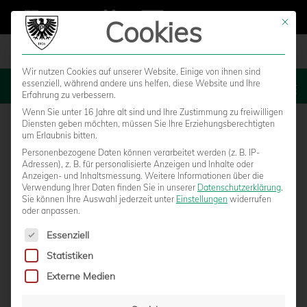
Cookies
Mit die
Wir nutzen Cookies auf unserer Website. Einige von ihnen sind
essenziell, während andere uns helfen, diese Website und Ihre
MENU
Erfahrung zu verbessern.
Wenn Sie unter 16 Jahre alt sind und Ihre Zustimmung zu freiwilligen
Diensten geben möchten, müssen Sie Ihre Erziehungsberechtigten
um Erlaubnis bitten.
Personenbezogene Daten können verarbeitet werden (z. B. IP-
MSV DUISBURG (A)
Adressen), z. B. für personalisierte Anzeigen und Inhalte oder
Anzeigen- und Inhaltsmessung.
Weitere Informationen über die
Verwendung Ihrer Daten finden Sie in unserer
Datenschutzerklärung
.
Sie können Ihre Auswahl jederzeit unter
Einstellungen
widerrufen
oder anpassen.
Es folgt eine Liste der Service-Gruppen, für die eine Einwilligun
Essenziell
Statistiken
Externe Medien