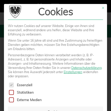
Cookies
Mit die
Wir nutzen Cookies auf unserer Website. Einige von ihnen sind
essenziell, während andere uns helfen, diese Website und Ihre
MENU
Erfahrung zu verbessern.
Wenn Sie unter 16 Jahre alt sind und Ihre Zustimmung zu freiwilligen
Diensten geben möchten, müssen Sie Ihre Erziehungsberechtigten
um Erlaubnis bitten.
Personenbezogene Daten können verarbeitet werden (z. B. IP-
Eintracht Rheine – SC Preußen
Adressen), z. B. für personalisierte Anzeigen und Inhalte oder
Anzeigen- und Inhaltsmessung.
Weitere Informationen über die
Verwendung Ihrer Daten finden Sie in unserer
Datenschutzerklärung
.
Münster
Sie können Ihre Auswahl jederzeit unter
Einstellungen
widerrufen
oder anpassen.
Es folgt eine Liste der Service-Gruppen, für die eine Einwilligun
Essenziell
Statistiken
Externe Medien