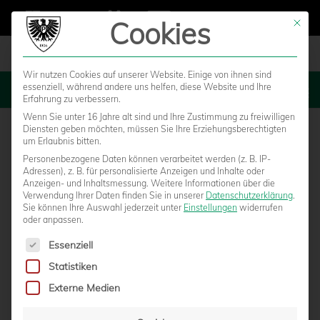
Cookies
Mit die
Wir nutzen Cookies auf unserer Website. Einige von ihnen sind
essenziell, während andere uns helfen, diese Website und Ihre
MENU
Erfahrung zu verbessern.
Wenn Sie unter 16 Jahre alt sind und Ihre Zustimmung zu freiwilligen
Diensten geben möchten, müssen Sie Ihre Erziehungsberechtigten
um Erlaubnis bitten.
Personenbezogene Daten können verarbeitet werden (z. B. IP-
SC Preußen Münster – SV
Adressen), z. B. für personalisierte Anzeigen und Inhalte oder
Anzeigen- und Inhaltsmessung.
Weitere Informationen über die
Verwendung Ihrer Daten finden Sie in unserer
Datenschutzerklärung
.
Rödinghausen
Sie können Ihre Auswahl jederzeit unter
Einstellungen
widerrufen
oder anpassen.
Es folgt eine Liste der Service-Gruppen, für die eine Einwilligun
Essenziell
Statistiken
Externe Medien