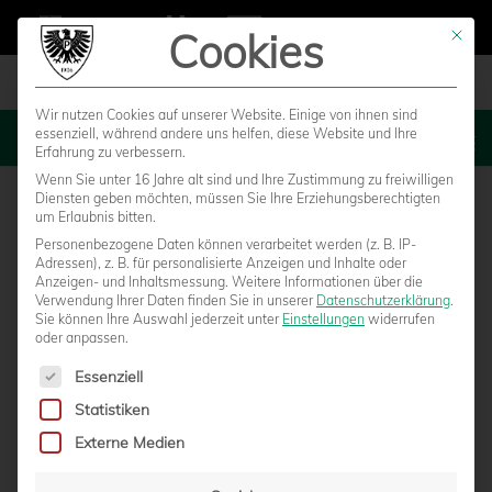
Cookies
Mit die
Wir nutzen Cookies auf unserer Website. Einige von ihnen sind
essenziell, während andere uns helfen, diese Website und Ihre
MENU
Erfahrung zu verbessern.
Wenn Sie unter 16 Jahre alt sind und Ihre Zustimmung zu freiwilligen
Diensten geben möchten, müssen Sie Ihre Erziehungsberechtigten
um Erlaubnis bitten.
Personenbezogene Daten können verarbeitet werden (z. B. IP-
SV LIPPSTADT – SC
Adressen), z. B. für personalisierte Anzeigen und Inhalte oder
Anzeigen- und Inhaltsmessung.
Weitere Informationen über die
Verwendung Ihrer Daten finden Sie in unserer
Datenschutzerklärung
.
PREUSSEN MÜNSTER
Sie können Ihre Auswahl jederzeit unter
Einstellungen
widerrufen
oder anpassen.
Es folgt eine Liste der Service-Gruppen, für die eine Einwilligun
Essenziell
Statistiken
Externe Medien