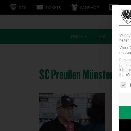
SCP
TICKETS
FANSHOP
MITG
Wir nu
PROFIS
LZM
FANS
helfen,
Wenn S
müssen 
Persone
person
SC Preußen Münster – S
Inform
Sie kö
Es fol