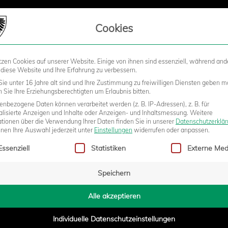
LIEDSCHAFT
Cookies
tzen Cookies auf unserer Website. Einige von ihnen sind essenziell, während and
STADION
BUSINESS
KIDS &
 diese Website und Ihre Erfahrung zu verbessern.
ie unter 16 Jahre alt sind und Ihre Zustimmung zu freiwilligen Diensten geben m
Sie Ihre Erziehungsberechtigten um Erlaubnis bitten.
nbezogene Daten können verarbeitet werden (z. B. IP-Adressen), z. B. für
alisierte Anzeigen und Inhalte oder Anzeigen- und Inhaltsmessung.
Weitere
SV Jahn Regensburg
ationen über die Verwendung Ihrer Daten finden Sie in unserer
Datenschutzerklä
nnen Ihre Auswahl jederzeit unter
Einstellungen
widerrufen oder anpassen.
gt eine Liste der Service-Gruppen, für die eine Einwilligung erteilt w
Essenziell
Statistiken
Externe Med
Speichern
Alle akzeptieren
Individuelle Datenschutzeinstellungen