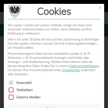
Cookies
Mit die
Wir nutzen Cookies auf unserer Website. Einige von ihnen sind
essenziell, während andere uns helfen, diese Website und Ihre
MENU
Erfahrung zu verbessern.
Wenn Sie unter 16 Jahre alt sind und Ihre Zustimmung zu freiwilligen
Diensten geben möchten, müssen Sie Ihre Erziehungsberechtigten
um Erlaubnis bitten.
Personenbezogene Daten können verarbeitet werden (z. B. IP-
SC Preußen Münster – SpVgg
Adressen), z. B. für personalisierte Anzeigen und Inhalte oder
Anzeigen- und Inhaltsmessung.
Weitere Informationen über die
Verwendung Ihrer Daten finden Sie in unserer
Datenschutzerklärung
.
Erkenschwick
Sie können Ihre Auswahl jederzeit unter
Einstellungen
widerrufen
oder anpassen.
Es folgt eine Liste der Service-Gruppen, für die eine Einwilligun
Essenziell
Statistiken
Externe Medien