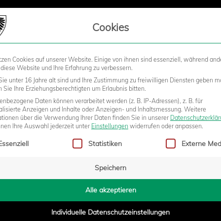
LIEDSCHAFT
Cookies
tzen Cookies auf unserer Website. Einige von ihnen sind essenziell, während and
STADION
BUSINESS
KIDS &
 diese Website und Ihre Erfahrung zu verbessern.
ie unter 16 Jahre alt sind und Ihre Zustimmung zu freiwilligen Diensten geben m
Sie Ihre Erziehungsberechtigten um Erlaubnis bitten.
nbezogene Daten können verarbeitet werden (z. B. IP-Adressen), z. B. für
alisierte Anzeigen und Inhalte oder Anzeigen- und Inhaltsmessung.
Weitere
G Wattenscheid 09
ationen über die Verwendung Ihrer Daten finden Sie in unserer
Datenschutzerklä
nnen Ihre Auswahl jederzeit unter
Einstellungen
widerrufen oder anpassen.
gt eine Liste der Service-Gruppen, für die eine Einwilligung erteilt w
Essenziell
Statistiken
Externe Med
Speichern
Alle akzeptieren
Individuelle Datenschutzeinstellungen