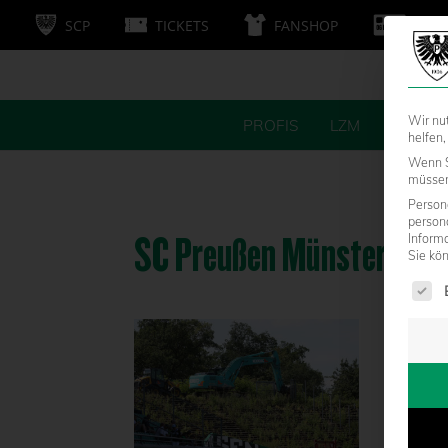
SCP
TICKETS
FANSHOP
MITG
Wir nu
PROFIS
LZM
FANS
helfen,
Wenn S
müssen 
Persone
person
SC Preußen Münster – S
Inform
Sie kö
Es fol