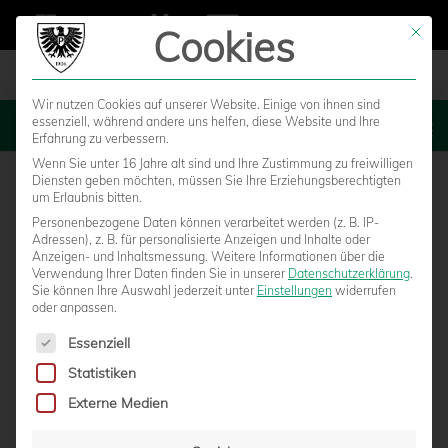
Cookies
Mit die
Wir nutzen Cookies auf unserer Website. Einige von ihnen sind
essenziell, während andere uns helfen, diese Website und Ihre
MENU
Erfahrung zu verbessern.
Wenn Sie unter 16 Jahre alt sind und Ihre Zustimmung zu freiwilligen
Diensten geben möchten, müssen Sie Ihre Erziehungsberechtigten
um Erlaubnis bitten.
Personenbezogene Daten können verarbeitet werden (z. B. IP-
SC Paderborn – SC Preußen
Adressen), z. B. für personalisierte Anzeigen und Inhalte oder
Anzeigen- und Inhaltsmessung.
Weitere Informationen über die
Verwendung Ihrer Daten finden Sie in unserer
Datenschutzerklärung
.
Münster
Sie können Ihre Auswahl jederzeit unter
Einstellungen
widerrufen
oder anpassen.
Es folgt eine Liste der Service-Gruppen, für die eine Einwilligun
Essenziell
Statistiken
Externe Medien