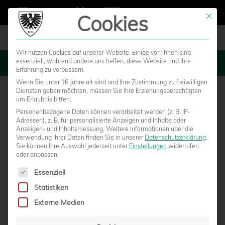
Cookies
Mit die
Wir nutzen Cookies auf unserer Website. Einige von ihnen sind
essenziell, während andere uns helfen, diese Website und Ihre
MENU
Erfahrung zu verbessern.
Wenn Sie unter 16 Jahre alt sind und Ihre Zustimmung zu freiwilligen
Diensten geben möchten, müssen Sie Ihre Erziehungsberechtigten
um Erlaubnis bitten.
Personenbezogene Daten können verarbeitet werden (z. B. IP-
SC Fortuna Köln – SC Preußen
Adressen), z. B. für personalisierte Anzeigen und Inhalte oder
Anzeigen- und Inhaltsmessung.
Weitere Informationen über die
Verwendung Ihrer Daten finden Sie in unserer
Datenschutzerklärung
.
Münster
Sie können Ihre Auswahl jederzeit unter
Einstellungen
widerrufen
oder anpassen.
Es folgt eine Liste der Service-Gruppen, für die eine Einwilligun
Essenziell
Statistiken
Externe Medien