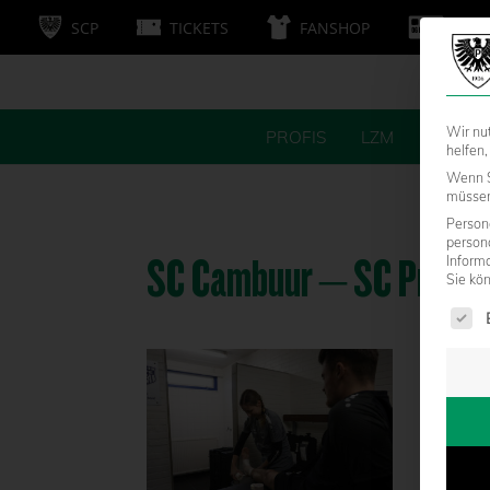
SCP
TICKETS
FANSHOP
MITG
Wir nu
PROFIS
LZM
FANS
helfen,
Wenn S
müssen 
Persone
person
SC Cambuur – SC Preuß
Inform
Sie kö
Es fol