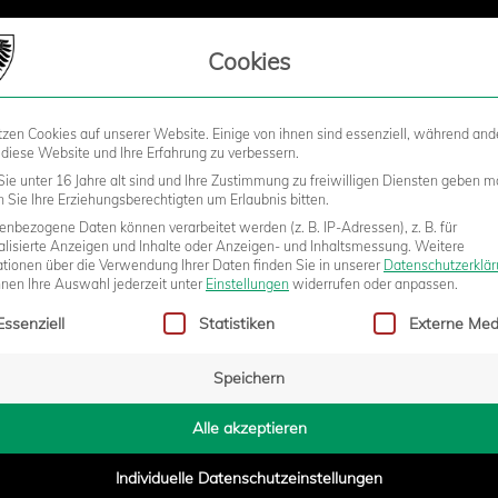
LIEDSCHAFT
Cookies
tzen Cookies auf unserer Website. Einige von ihnen sind essenziell, während and
STADION
BUSINESS
KIDS &
 diese Website und Ihre Erfahrung zu verbessern.
ie unter 16 Jahre alt sind und Ihre Zustimmung zu freiwilligen Diensten geben m
Sie Ihre Erziehungsberechtigten um Erlaubnis bitten.
nbezogene Daten können verarbeitet werden (z. B. IP-Adressen), z. B. für
alisierte Anzeigen und Inhalte oder Anzeigen- und Inhaltsmessung.
Weitere
en Münster
ationen über die Verwendung Ihrer Daten finden Sie in unserer
Datenschutzerklä
nnen Ihre Auswahl jederzeit unter
Einstellungen
widerrufen oder anpassen.
gt eine Liste der Service-Gruppen, für die eine Einwilligung erteilt w
Essenziell
Statistiken
Externe Med
Speichern
Alle akzeptieren
Individuelle Datenschutzeinstellungen