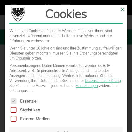
Cookies
Mit die
Wir nutzen Cookies auf unserer Website. Einige von ihnen sind
essenziell, während andere uns helfen, diese Website und Ihre
MENU
Erfahrung zu verbessern.
Wenn Sie unter 16 Jahre alt sind und Ihre Zustimmung zu freiwilligen
Diensten geben möchten, müssen Sie Ihre Erziehungsberechtigten
um Erlaubnis bitten.
Personenbezogene Daten können verarbeitet werden (z. B. IP-
RW Oberhausen – SC Preußen
Adressen), z. B. für personalisierte Anzeigen und Inhalte oder
Anzeigen- und Inhaltsmessung.
Weitere Informationen über die
Verwendung Ihrer Daten finden Sie in unserer
Datenschutzerklärung
.
Münster
Sie können Ihre Auswahl jederzeit unter
Einstellungen
widerrufen
oder anpassen.
Es folgt eine Liste der Service-Gruppen, für die eine Einwilligun
Essenziell
Statistiken
Externe Medien