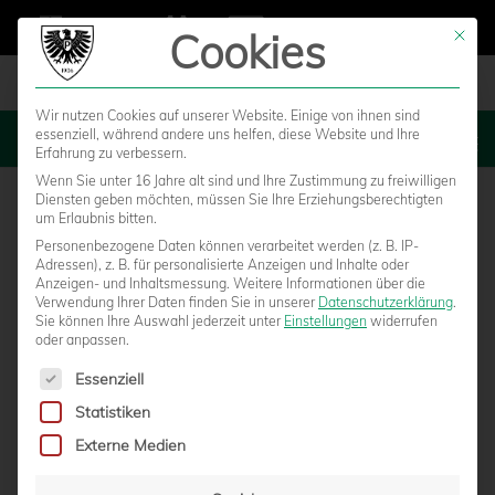
Cookies
Mit die
Wir nutzen Cookies auf unserer Website. Einige von ihnen sind
essenziell, während andere uns helfen, diese Website und Ihre
MENU
Erfahrung zu verbessern.
Wenn Sie unter 16 Jahre alt sind und Ihre Zustimmung zu freiwilligen
Diensten geben möchten, müssen Sie Ihre Erziehungsberechtigten
um Erlaubnis bitten.
Personenbezogene Daten können verarbeitet werden (z. B. IP-
SC Preußen Münster – Rot-Weiss
Adressen), z. B. für personalisierte Anzeigen und Inhalte oder
Anzeigen- und Inhaltsmessung.
Weitere Informationen über die
Verwendung Ihrer Daten finden Sie in unserer
Datenschutzerklärung
.
Ahlen
Sie können Ihre Auswahl jederzeit unter
Einstellungen
widerrufen
oder anpassen.
Es folgt eine Liste der Service-Gruppen, für die eine Einwilligun
Essenziell
Statistiken
Externe Medien