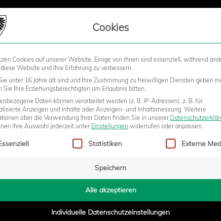
LIEDSCHAFT
Cookies
tzen Cookies auf unserer Website. Einige von ihnen sind essenziell, während and
STADION
BUSINESS
KIDS &
 diese Website und Ihre Erfahrung zu verbessern.
ie unter 16 Jahre alt sind und Ihre Zustimmung zu freiwilligen Diensten geben m
Sie Ihre Erziehungsberechtigten um Erlaubnis bitten.
nbezogene Daten können verarbeitet werden (z. B. IP-Adressen), z. B. für
alisierte Anzeigen und Inhalte oder Anzeigen- und Inhaltsmessung.
Weitere
NSTER – MSV DUISBURG
ationen über die Verwendung Ihrer Daten finden Sie in unserer
Datenschutzerklä
nnen Ihre Auswahl jederzeit unter
Einstellungen
widerrufen oder anpassen.
gt eine Liste der Service-Gruppen, für die eine Einwilligung erteilt w
Essenziell
Statistiken
Externe Med
Speichern
Alle akzeptieren
Individuelle Datenschutzeinstellungen