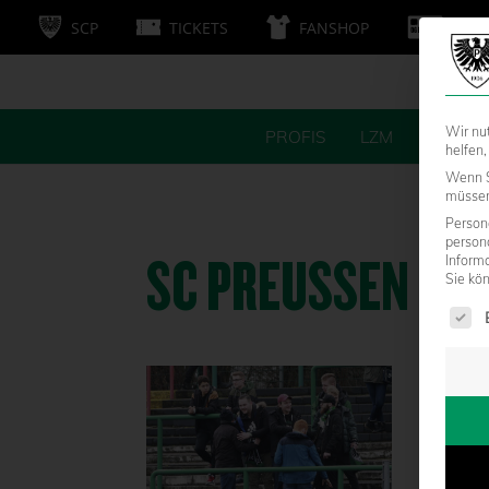
SCP
TICKETS
FANSHOP
MITG
Wir nu
PROFIS
LZM
FANS
helfen,
Wenn S
müssen 
Persone
person
SC PREUSSEN MÜ
Inform
Sie kö
Es fol