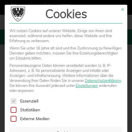
Cookies
Mit die
Wir nutzen Cookies auf unserer Website. Einige von ihnen sind
essenziell, während andere uns helfen, diese Website und Ihre
MENU
Erfahrung zu verbessern.
Wenn Sie unter 16 Jahre alt sind und Ihre Zustimmung zu freiwilligen
Diensten geben möchten, müssen Sie Ihre Erziehungsberechtigten
um Erlaubnis bitten.
Personenbezogene Daten können verarbeitet werden (z. B. IP-
SC Preußen Münster – MSV
Adressen), z. B. für personalisierte Anzeigen und Inhalte oder
Anzeigen- und Inhaltsmessung.
Weitere Informationen über die
Verwendung Ihrer Daten finden Sie in unserer
Datenschutzerklärung
.
Duisburg
Sie können Ihre Auswahl jederzeit unter
Einstellungen
widerrufen
oder anpassen.
Es folgt eine Liste der Service-Gruppen, für die eine Einwilligun
Essenziell
Statistiken
Externe Medien