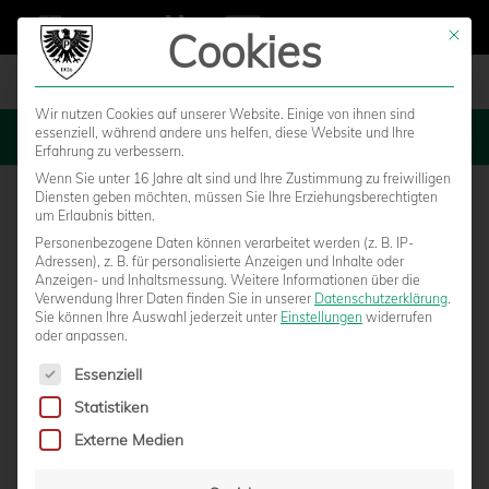
Cookies
Mit die
Wir nutzen Cookies auf unserer Website. Einige von ihnen sind
essenziell, während andere uns helfen, diese Website und Ihre
MENU
Erfahrung zu verbessern.
Wenn Sie unter 16 Jahre alt sind und Ihre Zustimmung zu freiwilligen
Diensten geben möchten, müssen Sie Ihre Erziehungsberechtigten
um Erlaubnis bitten.
Personenbezogene Daten können verarbeitet werden (z. B. IP-
SC Preußen Münster – FC
Adressen), z. B. für personalisierte Anzeigen und Inhalte oder
Anzeigen- und Inhaltsmessung.
Weitere Informationen über die
Verwendung Ihrer Daten finden Sie in unserer
Datenschutzerklärung
.
Erzgebirge Aue
Sie können Ihre Auswahl jederzeit unter
Einstellungen
widerrufen
oder anpassen.
Es folgt eine Liste der Service-Gruppen, für die eine Einwilligun
Essenziell
Statistiken
Externe Medien