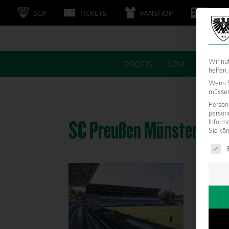
SCP
TICKETS
FANSHOP
MITG
Wir nu
PROFIS
LZM
FANS
helfen,
Wenn S
müssen 
Persone
person
SC Preußen Münster – H
Inform
Sie kö
Es fol