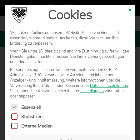
Cookies
Mit die
Wir nutzen Cookies auf unserer Website. Einige von ihnen sind
essenziell, während andere uns helfen, diese Website und Ihre
MENU
Erfahrung zu verbessern.
Wenn Sie unter 16 Jahre alt sind und Ihre Zustimmung zu freiwilligen
Diensten geben möchten, müssen Sie Ihre Erziehungsberechtigten
um Erlaubnis bitten.
Personenbezogene Daten können verarbeitet werden (z. B. IP-
1. FC Magdeburg – SC Preußen
Adressen), z. B. für personalisierte Anzeigen und Inhalte oder
Anzeigen- und Inhaltsmessung.
Weitere Informationen über die
Verwendung Ihrer Daten finden Sie in unserer
Datenschutzerklärung
.
Münster
Sie können Ihre Auswahl jederzeit unter
Einstellungen
widerrufen
oder anpassen.
Es folgt eine Liste der Service-Gruppen, für die eine Einwilligun
Essenziell
Statistiken
Externe Medien