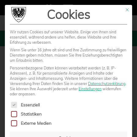
Cookies
Mit die
Wir nutzen Cookies auf unserer Website. Einige von ihnen sind
essenziell, während andere uns helfen, diese Website und Ihre
MENU
Erfahrung zu verbessern.
Wenn Sie unter 16 Jahre alt sind und Ihre Zustimmung zu freiwilligen
Diensten geben möchten, müssen Sie Ihre Erziehungsberechtigten
um Erlaubnis bitten.
Personenbezogene Daten können verarbeitet werden (z. B. IP-
SC Preußen Münster – 1. FC Düren
Adressen), z. B. für personalisierte Anzeigen und Inhalte oder
Anzeigen- und Inhaltsmessung.
Weitere Informationen über die
Verwendung Ihrer Daten finden Sie in unserer
Datenschutzerklärung
.
Sie können Ihre Auswahl jederzeit unter
Einstellungen
widerrufen
oder anpassen.
Es folgt eine Liste der Service-Gruppen, für die eine Einwilligun
Essenziell
Statistiken
Externe Medien