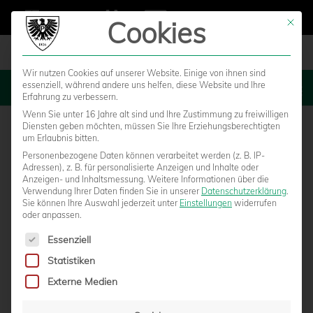
Cookies
Mit die
Wir nutzen Cookies auf unserer Website. Einige von ihnen sind
essenziell, während andere uns helfen, diese Website und Ihre
MENU
Erfahrung zu verbessern.
Wenn Sie unter 16 Jahre alt sind und Ihre Zustimmung zu freiwilligen
Diensten geben möchten, müssen Sie Ihre Erziehungsberechtigten
um Erlaubnis bitten.
Personenbezogene Daten können verarbeitet werden (z. B. IP-
Adressen), z. B. für personalisierte Anzeigen und Inhalte oder
Anzeigen- und Inhaltsmessung.
Weitere Informationen über die
Verwendung Ihrer Daten finden Sie in unserer
Datenschutzerklärung
.
Sie können Ihre Auswahl jederzeit unter
Einstellungen
widerrufen
oder anpassen.
Es folgt eine Liste der Service-Gruppen, für die eine Einwilligun
Essenziell
Statistiken
WM-SCHIEDSRICHTER DR. FELIX
Externe Medien
BRYCH LEITET AUSWÄRTSSPIEL