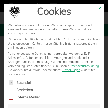
Cookies
Mit die
Wir nutzen Cookies auf unserer Website. Einige von ihnen sind
essenziell, während andere uns helfen, diese Website und Ihre
MENU
Erfahrung zu verbessern.
Wenn Sie unter 16 Jahre alt sind und Ihre Zustimmung zu freiwilligen
Diensten geben möchten, müssen Sie Ihre Erziehungsberechtigten
um Erlaubnis bitten.
Personenbezogene Daten können verarbeitet werden (z. B. IP-
AKTUELLES AUS DEM
Adressen), z. B. für personalisierte Anzeigen und Inhalte oder
Anzeigen- und Inhaltsmessung.
Weitere Informationen über die
BUSINESS
Verwendung Ihrer Daten finden Sie in unserer
Datenschutzerklärung
.
Sie können Ihre Auswahl jederzeit unter
Einstellungen
widerrufen
oder anpassen.
Es folgt eine Liste der Service-Gruppen, für die eine Einwilligun
Essenziell
Statistiken
Externe Medien