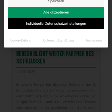
Speichern
Alle akzeptieren
Individuelle Datenschutzeinstellungen
Cookie-Details
Datenschutzerklärung
Impressum
BERESA BLEIBT WEITER PARTNER DES
SC PREUSSEN
28.08.2025
In hohem Tempo hat die neue Saison in der 2.
Bundesliga ihre ersten Meter zurückgelegt. Auf
dem Platz begeistern die Adlerträger dabei mit
Vollgas-Fußball – und auch abseits des Rasens
wird intensiv daran gearbeitet, für die Zukunft